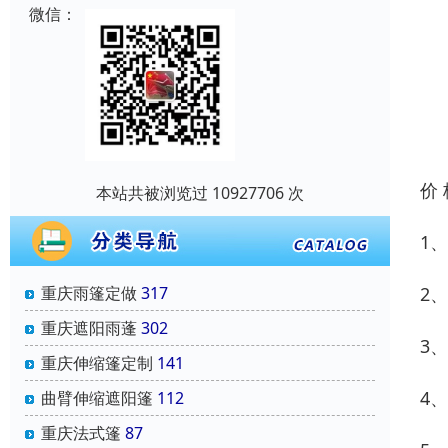
微信：
价
本站共被浏览过 10927706 次
1
重庆雨篷定做
317
2
重庆遮阳雨蓬
302
3
重庆伸缩篷定制
141
4
曲臂伸缩遮阳篷
112
重庆法式篷
87