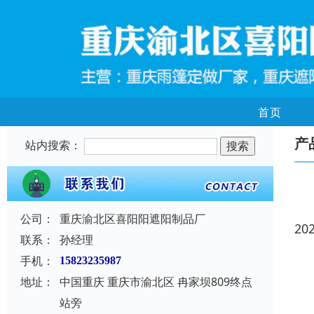
首页
产
站内搜索：
公司：
重庆渝北区喜阳阳遮阳制品厂
20
联系：
孙经理
手机：
15823235987
地址：
中国重庆 重庆市渝北区 冉家坝809终点
站旁