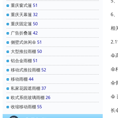
5
重庆窗式篷
51
6
重庆天幕篷
32
重庆固定篷
50
相
广告折叠篷
42
2.
侧壁式休闲伞
51
大型推拉雨棚
50
伞高
铝合金雨棚
51
伞杆
移动式推拉雨棚
52
移动雨棚
44
伞
私家花园遮雨棚
37
伞 
欧式系统玻璃雨棚
26
收缩移动雨棚
55
长伞