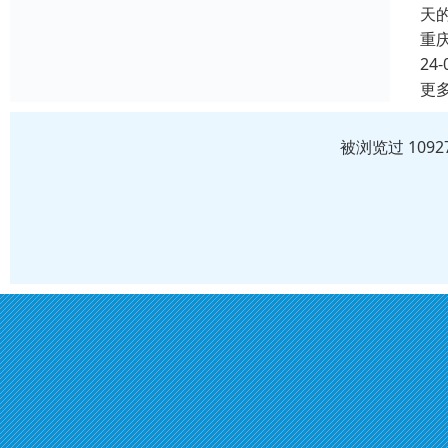
天
重
24-
更
被浏览过 109