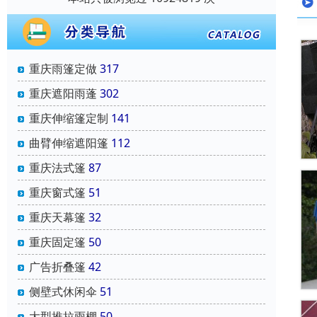
重庆雨篷定做
317
重庆遮阳雨蓬
302
重庆伸缩篷定制
141
曲臂伸缩遮阳篷
112
重庆法式篷
87
重庆窗式篷
51
重庆天幕篷
32
重庆固定篷
50
广告折叠篷
42
侧壁式休闲伞
51
大型推拉雨棚
50