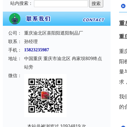
站内搜索：
重
公司：
重庆渝北区喜阳阳遮阳制品厂
重
联系：
孙经理
手机：
15823235987
重
地址：
中国重庆 重庆市渝北区 冉家坝809终点
阳
站旁
量
微信：
求
我
的
本站共被浏览过 10924819 次