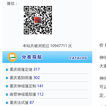
微信：
价
本站共被浏览过 10947711 次
伸
大
重庆雨篷定做
317
重庆遮阳雨蓬
302
伸
重庆伸缩篷定制
141
可
曲臂伸缩遮阳篷
112
定
重庆法式篷
87