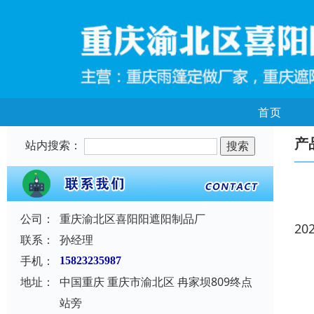
首页
产
站内搜索：
公司：
重庆渝北区喜阳阳遮阳制品厂
20
联系：
孙经理
手机：
15823235987
地址：
中国重庆 重庆市渝北区 冉家坝809终点
站旁