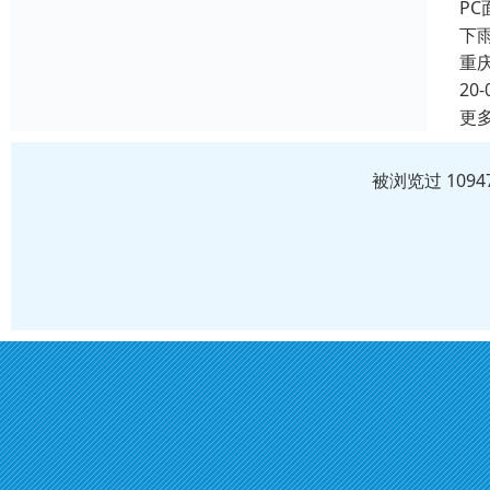
P
下
重
20-
更
被浏览过 109