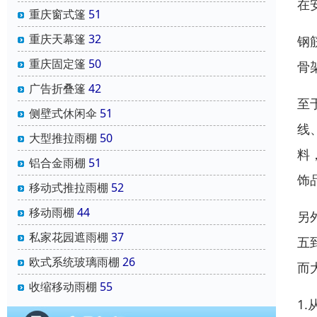
在
重庆窗式篷
51
重庆天幕篷
32
钢
重庆固定篷
50
骨
广告折叠篷
42
至
侧壁式休闲伞
51
线
大型推拉雨棚
50
料
铝合金雨棚
51
饰
移动式推拉雨棚
52
移动雨棚
44
另
私家花园遮雨棚
37
五
欧式系统玻璃雨棚
26
而
收缩移动雨棚
55
1