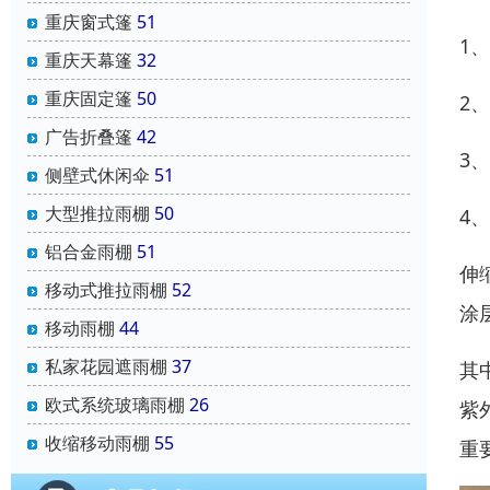
重庆窗式篷
51
1
重庆天幕篷
32
重庆固定篷
50
2
广告折叠篷
42
3
侧壁式休闲伞
51
大型推拉雨棚
50
4
铝合金雨棚
51
伸
移动式推拉雨棚
52
涂
移动雨棚
44
私家花园遮雨棚
37
其
欧式系统玻璃雨棚
26
紫
收缩移动雨棚
55
重