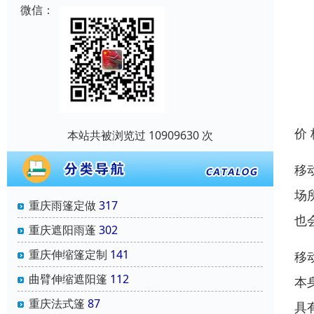
微信：
价
本站共被浏览过 10909630 次
移
场
重庆雨篷定做
317
也
重庆遮阳雨蓬
302
重庆伸缩篷定制
141
移
曲臂伸缩遮阳篷
112
本
重庆法式篷
87
具