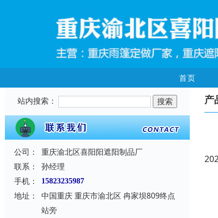
首页
产
站内搜索：
公司：
重庆渝北区喜阳阳遮阳制品厂
20
联系：
孙经理
手机：
15823235987
地址：
中国重庆 重庆市渝北区 冉家坝809终点
站旁