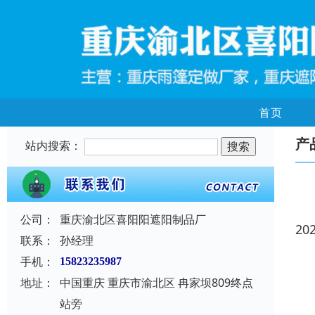
首页
产
站内搜索：
公司：
重庆渝北区喜阳阳遮阳制品厂
20
联系：
孙经理
手机：
15823235987
地址：
中国重庆 重庆市渝北区 冉家坝809终点
站旁