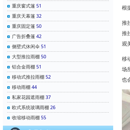
重庆窗式篷
51
根
重庆天幕篷
32
推
重庆固定篷
50
推
广告折叠篷
42
观
侧壁式休闲伞
51
大型推拉雨棚
50
移
铝合金雨棚
51
场
移动式推拉雨棚
52
也
移动雨棚
44
私家花园遮雨棚
37
欧式系统玻璃雨棚
26
收缩移动雨棚
55