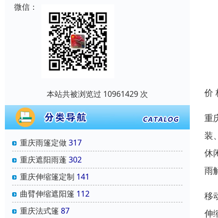
微信：
价
本站共被浏览过 10961429 次
重
装
重庆雨篷定做
317
休
重庆遮阳雨蓬
302
雨
重庆伸缩篷定制
141
曲臂伸缩遮阳篷
112
移
重庆法式篷
87
伸