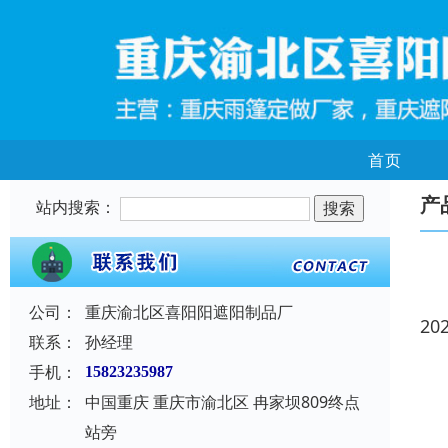
首页
产
站内搜索：
公司：
重庆渝北区喜阳阳遮阳制品厂
20
联系：
孙经理
手机：
15823235987
地址：
中国重庆 重庆市渝北区 冉家坝809终点
站旁