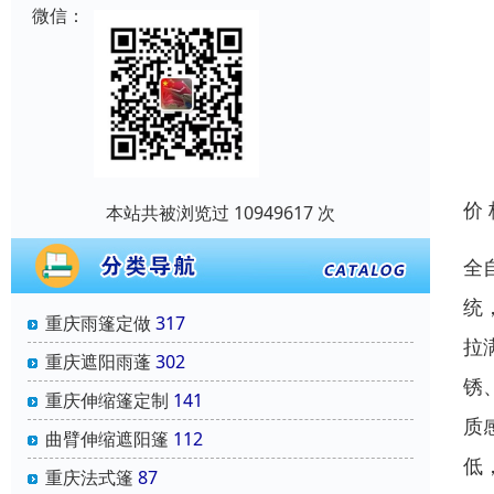
微信：
价
本站共被浏览过 10949617 次
全
统
重庆雨篷定做
317
拉
重庆遮阳雨蓬
302
锈
重庆伸缩篷定制
141
质
曲臂伸缩遮阳篷
112
低
重庆法式篷
87