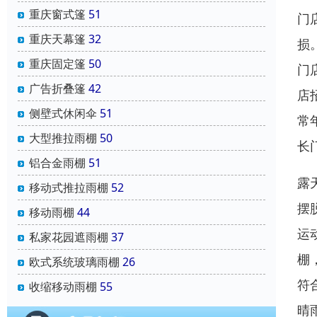
重庆窗式篷
51
门
重庆天幕篷
32
损
重庆固定篷
50
门
广告折叠篷
42
店
侧壁式休闲伞
51
常
大型推拉雨棚
50
长
铝合金雨棚
51
露
移动式推拉雨棚
52
摆
移动雨棚
44
运
私家花园遮雨棚
37
棚
欧式系统玻璃雨棚
26
符
收缩移动雨棚
55
晴