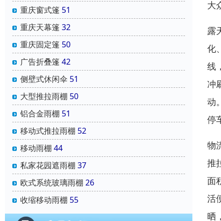
大
重庆窗式篷
51
重庆天幕篷
32
露
重庆固定篷
50
化
广告折叠篷
42
线
侧壁式休闲伞
51
冲
大型推拉雨棚
50
动
铝合金雨棚
51
停
移动式推拉雨棚
52
物
移动雨棚
44
推
私家花园遮雨棚
37
面
欧式系统玻璃雨棚
26
活
收缩移动雨棚
55
晒