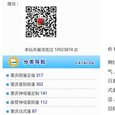
微信：
价
本站共被浏览过 10923874 次
网
气
重庆雨篷定做
317
日
重庆遮阳雨蓬
302
式
重庆伸缩篷定制
141
适
曲臂伸缩遮阳篷
112
旧
重庆法式篷
87