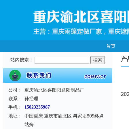
首页
产
站内搜索：
公司：
重庆渝北区喜阳阳遮阳制品厂
20
联系：
孙经理
手机：
15823235987
地址：
中国重庆 重庆市渝北区 冉家坝809终点
站旁